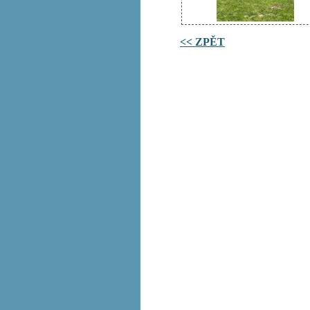
<< ZPĚT