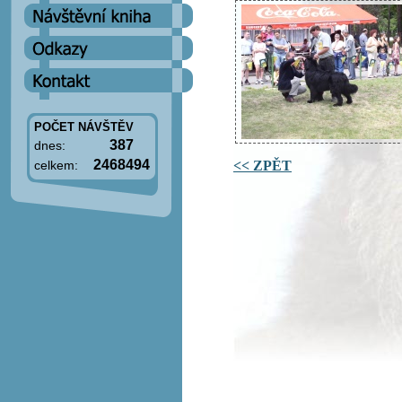
POČET NÁVŠTĚV
387
dnes:
2468494
<< ZPĚT
celkem: