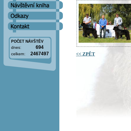
POČET NÁVŠTĚV
694
dnes:
2467497
<< ZPĚT
celkem: