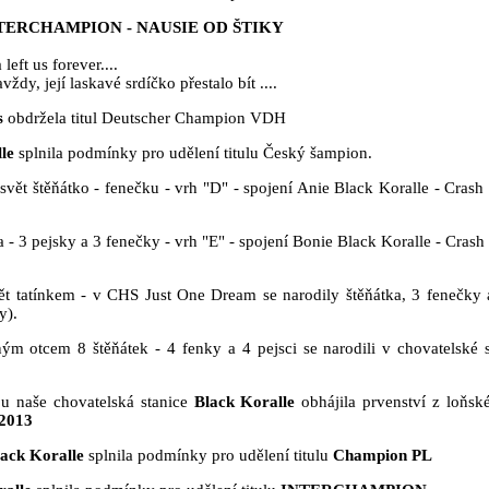
TERCHAMPION - NAUSIE OD ŠTIKY
eft us forever....
dy, její laskavé srdíčko přestalo bít ....
s
obdržela titul Deutscher Champion VDH
le
splnila podmínky pro udělení titulu Český šampion.
svět štěňátko - fenečku - vrh "D" - spojení Anie Black Koralle - Crash
 - 3 pejsky a 3 fenečky - vrh "E" - spojení Bonie Black Koralle - Cras
ět tatínkem - v CHS Just One Dream se narodily štěňátka, 3 fenečky 
y).
m otcem 8 štěňátek - 4 fenky a 4 pejsci se narodili v chovatelské s
bu naše chovatelská stanice
Black Koralle
obhájila prvenství z loňsk
 2013
ack Koralle
splnila podmínky pro udělení titulu
Champion PL