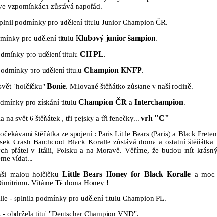
 ve vzpomínkách zůstává napořád.
plnil podmínky pro udělení titulu Junior Champion ČR.
Klubový junior šampion
mínky pro udělení titulu
.
CH PL
odmínky pro udělení titulu
.
Champion KNFP
podmínky pro udělení titulu
.
Bonie
svět "holčičku"
. Milované štěňátko zůstane v naší rodině.
Champion ČR
Interchampion
odmínky pro získání titulu
a
.
vrh "C"
na svět 6 štěňátek , tři pejsky a tři fenečky...
očekávaná štěňátka ze spojení : Paris Little Bears (Paris) a Black Pret
ejsek Crash Bandicoot Black Koralle zůstává doma a ostatní štěňátka
h přátel v Itálii, Polsku a na Moravě. Věříme, že budou mít krás
eme vídat...
Little Bears Honey for Black Koralle
aši malou holčičku
a moc 
Dimitrimu. Vítáme Tě doma Honey !
le - splnila podmínky pro udělení titulu Champion PL.
is - obdržela titul "Deutscher Champion VND".