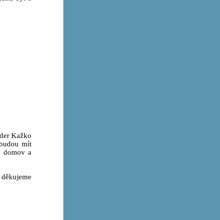
ender Kažko
 budou mít
ný domov a
děkujeme