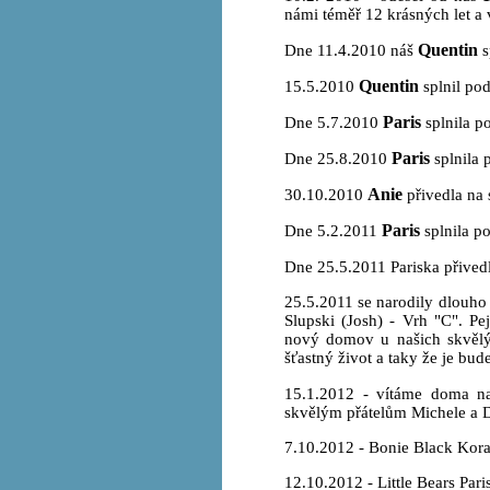
námi téměř 12 krásných let a
Quentin
Dne 11.4.2010 náš
s
Quentin
15.5.2010
splnil pod
Paris
Dne 5.7.2010
splnila p
Paris
Dne 25.8.2010
splnila 
Anie
30.10.2010
přivedla na 
Paris
Dne 5.2.2011
splnila p
Dne 25.5.2011 Pariska přivedla 
25.5.2011 se narodily dlouho 
Slupski (Josh) - Vrh "C". P
nový domov u našich skvělýc
šťastný život a taky že je bud
15.1.2012 - vítáme doma n
skvělým přátelům Michele a 
7.10.2012 - Bonie Black Koral
12.10.2012 - Little Bears Par