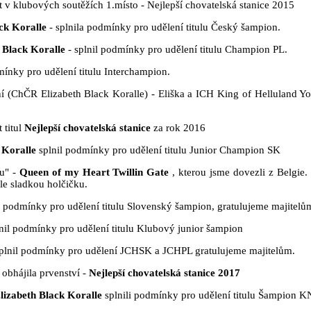
t v klubových soutěžích 1.místo - Nejlepší chovatelská stanice 2015
ck Koralle
- splnila podmínky pro udělení titulu Český šampion.
 Black Koralle
- splnil podmínky pro udělení titulu Champion PL.
ínky pro udělení titulu Interchampion.
í (ChČR Elizabeth Black Koralle) - Eliška a ICH King of Helluland Y
 titul
Nejlepší chovatelská stanice
za rok 2016
 Koralle
splnil podmínky pro udělení titulu Junior Champion SK
u" -
Queen of my Heart Twillin Gate
, kterou jsme dovezli z Belgie
hle sladkou holčičku.
a podmínky pro udělení titulu Slovenský šampion, gratulujeme majitelů
nil podmínky pro udělení titulu Klubový junior šampion
plnil podmínky pro udělení JCHSK a JCHPL gratulujeme majitelům.
 obhájila prvenství -
Nejlepší chovatelská stanice 2017
lizabeth Black Koralle
splnili podmínky pro udělení titulu Šampion 