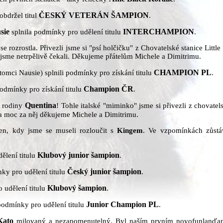
ČESKÝ VETERÁN ŠAMPION
obdržel titul
.
sie
INTERCHAMPION
splnila podmínky pro udělení titulu
.
rozrostla. Přivezli jsme si "psí holčičku" z Chovatelské stanice Little 
 jsme netrpělivě čekali. Děkujeme přátelům Michele a Dimitrimu.
CHAMPION PL
omci Nausie) splnili podmínky pro získání titulu
.
Champion ČR
podmínky pro získání titulu
.
Quentina
í rodiny
! Tohle italské "miminko" jsme si přivezli z chovatel
 moc za něj děkujeme Michele a Dimitrimu.
en, kdy jsme se museli rozloučit s
Kingem
. Ve vzpomínkách zůstá
Klubový junior šampion
ělení titulu
.
Český junior šampion
ky pro udělení titulu
.
Klubový šampion
 udělení titulu
.
Junior Champion PL
podmínky pro udělení titulu
.
Kato
milovaný a nezapomenutelný. Byl naším prvním novofunlanďan