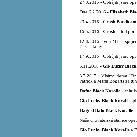
27.9.2015 - Obhájili jsme opě
Dne 6.2.2016 -
Elizabeth Bla
23.4.2016 -
Crash Bandicoot
15.5.2016 -
Crash
splnil podm
12.8.2016 -
vrh "H"
- spojen
Best - Tango
17.9.2016 - Obhájili jsme opět
5.11.2016 -
Gio Lucky Black
8.7.2017 - Vítáme doma "Tin
Patrick a Maria Bogarts za tu
Dafne Black Koralle
- splnil
Gio Lucky Black Koralle
spl
Hagrid Balu Black Koralle
s
Naše chovatelská stanice opět
Gio Lucky Black Koralle
a
E