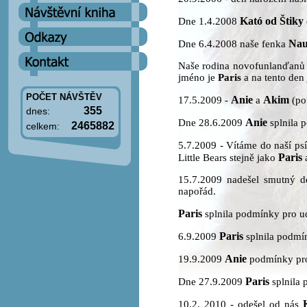
Kató od Štiky
Dne 1.4.2008
Nau
Dne 6.4.2008 naše fenka
Naše rodina novofunlanďanů se 
jméno je
Paris
a na tento den
POČET NÁVŠTĚV
Anie
Akim
17.5.2009 -
a
(pot
355
dnes:
Anie
Dne 28.6.2009
splnila 
2465882
celkem:
5.7.2009 - Vítáme do naší ps
Paris
Little Bears stejně jako
a
15.7.2009 nadešel smutný d
napořád.
Paris
splnila podmínky pro ud
Paris
6.9.2009
splnila podmín
Anie
19.9.2009
podmínky pro
Paris
Dne 27.9.2009
splnila 
10.2. 2010 - odešel od nás