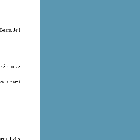
Bears. Její
ské stanice
vá s námi
em, byl s