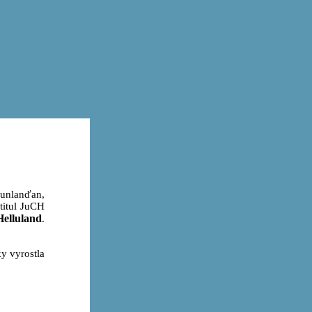
funlanďan,
titul JuCH
Helluland
.
ky vyrostla