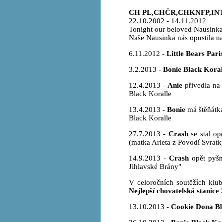
CH PL,CHČR,CHKNFP,IN
22.10.2002 - 14.11.2012
Tonight our beloved Nausinka l
Naše Nausinka nás opustila navž
6.11.2012 -
Little Bears Pari
3.2.2013 -
Bonie Black Koral
12.4.2013 -
Anie
přivedla na 
Black Koralle
13.4.2013 -
Bonie
má štěňátka
Black Koralle
27.7.2013 -
Crash
se stal op
(matka Arleta z Povodí Svratk
14.9.2013 -
Crash
opět pyšný
Jihlavské Brány"
V celoročních soutěžích klu
Nejlepší chovatelská stanice
13.10.2013 -
Cookie Dona Bl