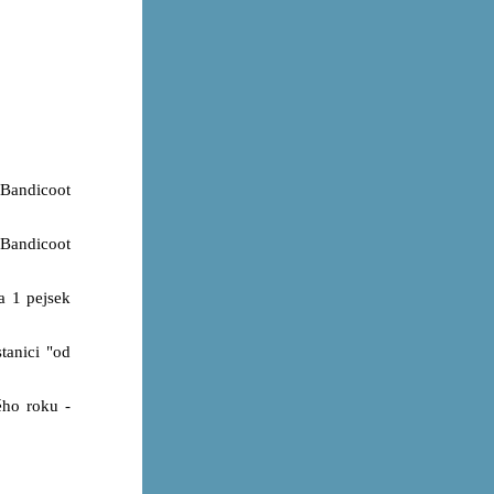
 Bandicoot
h Bandicoot
a 1 pejsek
tanici "od
ého roku -