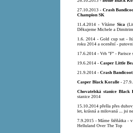
26.10.2013 -
Bonie Black Ko
27.10.2013 -
Crash Bandicoo
Champion SK
11.4.2014 - Vítáme
Sica
(Lit
Děkujeme Michele a Dimitrimu
1.6. 2014 - Gold cup sat - I
roku 2014 a ocenění - putovní
17.6.2014 - Vrh "F" - Parisce 
19.6.2014 -
Casper Little Be
21.9.2014 -
Crash Bandicoot
Casper Black Koralle
- 27.9.
Chovatelská stanice Black 
stanice 2014
15.10.2014 přešla přes duho
let, krásná a milovaná ... jsi
7.9.2015 - Máme štěňátka - v
Helluland Over The Top