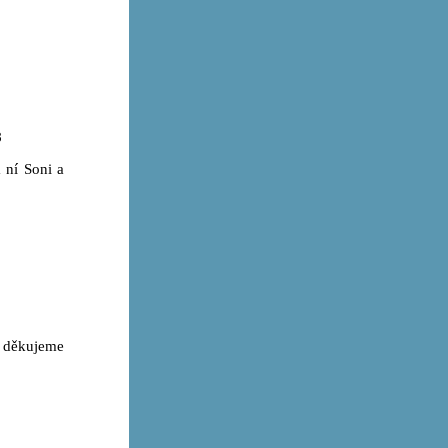
8
 ní Soni a
 děkujeme