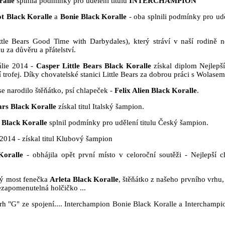
ralle
splnila podmínky pro udělení titulu
INTERCHAMPION
t Black Koralle
a
Bonie Black Koralle
- oba splnili podmínky pro udě
tle Bears Good Time with Darbydales), který stráví v naší rodině n
 za důvěru a přátelství.
tálie 2014 -
Casper Little Bears Black Koralle
získal diplom Nejlepší
 trofej. Díky chovatelské stanici Little Bears za dobrou práci s Wolasem
se narodilo štěňátko, psí chlapeček -
Felix Alien Black Koralle
.
ars Black Koralle
získal titul Italský šampion.
 Black Koralle
splnil podmínky pro udělení titulu Český šampion.
2014 - získal titul Klubový šampion
Koralle
- obhájila opět první místo v celoroční soutěži - Nejlepší c
vý most fenečka
Arleta Black Koralle
, štěňátko z našeho prvního vrhu,
 nezapomenutelná holčičko ...
rh "G" ze spojení.... Interchampion Bonie Black Koralle a Interchampi