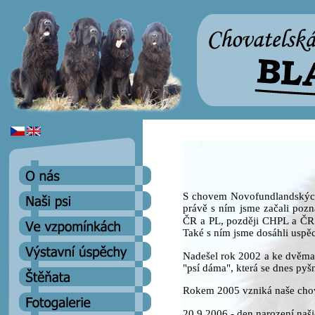
S chovem Novofundlandských
právě s ním jsme začali pozn
ČR a PL, později CHPL a ČR. 
Také s ním jsme dosáhli uspěc
Nadešel rok 2002 a ke dvěma 
"psí dáma", která se dnes py
Rokem 2005 vzniká naše ch
20.9.2006 - den narození naši