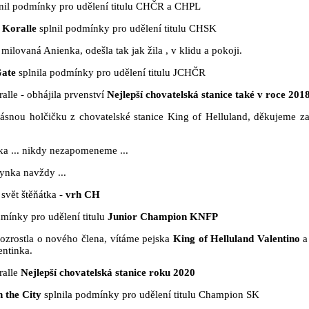
nil podmínky pro udělení titulu CHČR a CHPL
 Koralle
splnil podmínky pro udělení titulu CHSK
milovaná Anienka, odešla tak jak žila , v klidu a pokoji.
Gate
splnila podmínky pro udělení titulu JCHČR
alle - obhájila prvenství
Nejlepší chovatelská stanice také v roce 201
rásnou holčičku z chovatelské stanice King of Helluland, děkujeme za
ska ... nikdy nezapomeneme ...
ynka navždy ...
 svět štěňátka -
vrh CH
mínky pro udělení titulu
Junior Champion KNFP
rozrostla o nového člena, vítáme pejska
King of Helluland Valentino
a
entinka.
ralle
Nejlepší chovatelská stanice roku 2020
 the City
splnila podmínky pro udělení titulu Champion SK