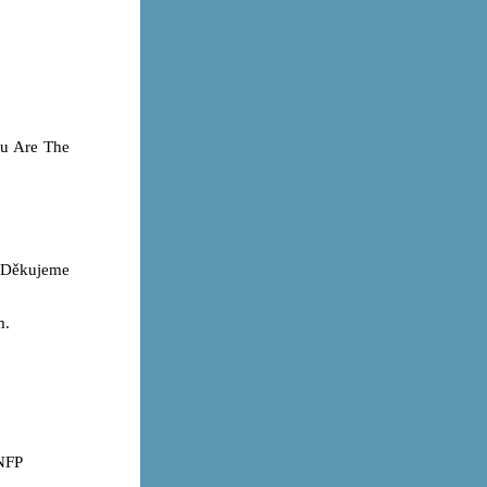
ou Are The
. Děkujeme
m.
KNFP