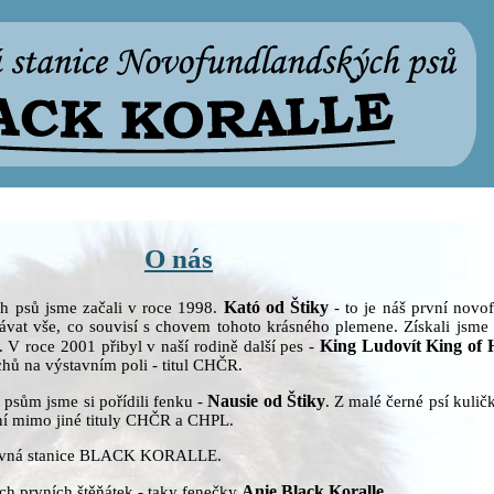
O nás
Kató od Štiky
 psů jsme začali v roce 1998.
- to je náš první novo
ávat vše, co souvisí s chovem tohoto krásného plemene. Získali jsme 
King Ludovít King of 
V roce 2001 přibyl v naší rodině další pes -
hů na výstavním poli - titul CHČR.
Nausie od Štiky
psům jsme si pořídili fenku -
. Z malé černé psí kulič
šní mimo jiné tituly CHČR a CHPL.
ovná stanice BLACK KORALLE.
Anie Black Koralle
ch prvních štěňátek - taky fenečky
.