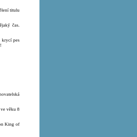
lení titulu
ějaký čas.
 krycí pes
!
hovatelská
 ve věku 8
on King of