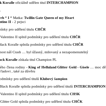
k Koralle
oficiálně udělen titul
INTERCHAMPION
.
vrh “ I “
Matka:
Twillin Gate Queen of my Heart
ntino II
- 2 pejsci
ínky pro udělení titulu
CHČR
Valentino II splnil podmínky pro udělení titulu
CHČR
lack Koralle splnila podmínky pro udělení titulu
CHČR
most náš Crash … byl úžasný, milovaný a nezapomenutelný
ack Koralle
získala titul Champion PL
vého člena rodiny -
King of Helluland Glitter Gold - Gisele
… moc dě
Vladovi , také za důvěru
odmínky pro udělení titulů
Klubový šampion
Black Koralle splnila podmínky pro udělení titulů
INTERCHAMPION
Valentino II splnil podmínky pro udělení titulu
CHSK
Glitter Gold splnila podmínky pro udělení titulu
CHČK