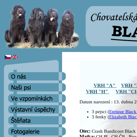
VRH "A"
VRH 
VRH "H"
VRH "C
Datum narození : 13. dubna 
3 pejsci (
Enrique Black
3 fenky (
Elizabeth Blac
Otec:
Crash Bandicoot Black 
Matka:
CH PL, CH ČR Bonie