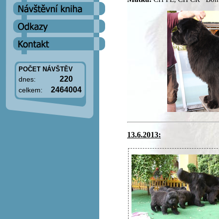
POČET NÁVŠTĚV
220
dnes:
2464004
celkem:
13.6.2013: