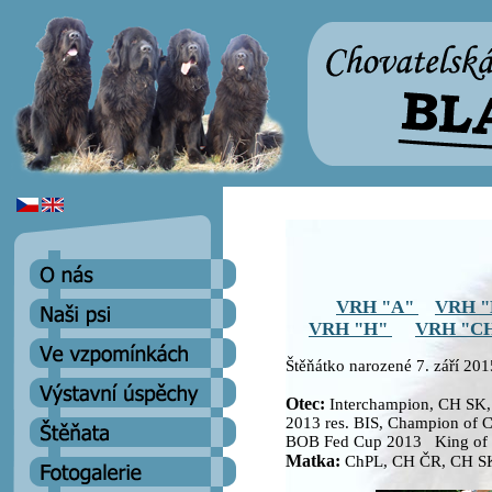
VRH "A"
VRH 
VRH "H"
VRH "C
Štěňátko narozené 7. září 201
Otec:
Interchampion, CH SK,
2013 res. BIS, Champion of 
BOB Fed Cup 2013 King of H
Matka:
ChPL, CH ČR, CH SK