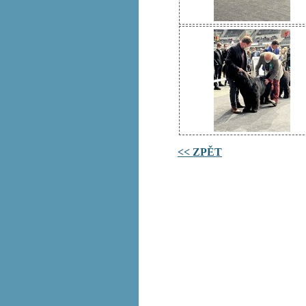
<< ZPĚT