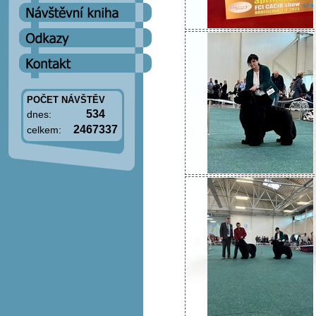
POČET NÁVŠTĚV
534
dnes:
2467337
celkem: